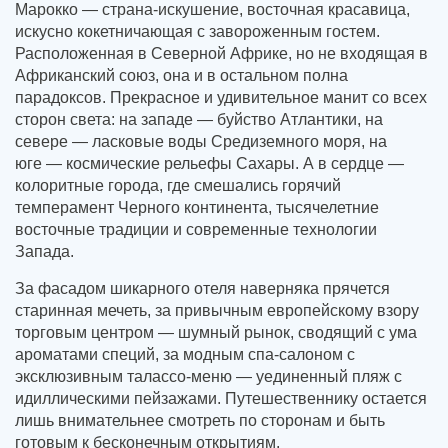
Марокко — страна-искушение, восточная красавица,
искусно кокетничающая с завороженным гостем.
Расположенная в Северной Африке, но не входящая в
Африканский союз, она и в остальном полна
парадоксов. Прекрасное и удивительное манит со всех
сторон света: на западе — буйство Атлантики, на
севере — ласковые воды Средиземного моря, на
юге — космические рельефы Сахары. А в сердце —
колоритные города, где смешались горячий
темперамент Черного континента, тысячелетние
восточные традиции и современные технологии
Запада.
За фасадом шикарного отеля наверняка прячется
старинная мечеть, за привычным европейскому взору
торговым центром — шумный рынок, сводящий с ума
ароматами специй, за модным спа-салоном с
эксклюзивным талассо-меню — уединенный пляж с
идиллическими пейзажами. Путешественнику остается
лишь внимательнее смотреть по сторонам и быть
готовым к бесконечным открытиям.